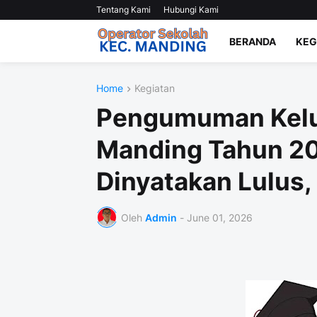
Tentang Kami
Hubungi Kami
BERANDA
KEG
Home
Kegiatan
Pengumuman Kelu
Manding Tahun 20
Dinyatakan Lulus,
Oleh
Admin
-
June 01, 2026