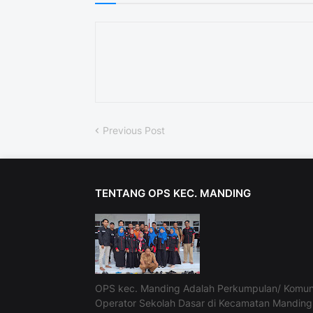
Previous Post
TENTANG OPS KEC. MANDING
OPS kec. Manding Adalah Perkumpulan/ Komun
Operator Sekolah Dasar di Kecamatan Manding