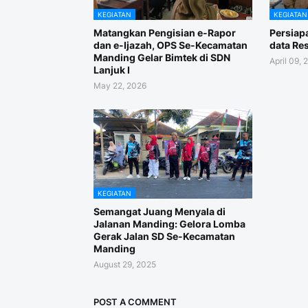
KEGIATAN
KEGIATAN
Matangkan Pengisian e-Rapor
Persiap
dan e-Ijazah, OPS Se-Kecamatan
data Re
Manding Gelar Bimtek di SDN
April 09, 
Lanjuk I
May 22, 2026
KEGIATAN
Semangat Juang Menyala di
Jalanan Manding: Gelora Lomba
Gerak Jalan SD Se-Kecamatan
Manding
August 29, 2025
POST A COMMENT