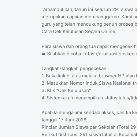
"Alhamdulillah, tahun ini seluruh 291 siswa 
merupakan capaian membanggakan. Kami uca
guru yang telah mendukung penuh proses b
Cara Cek Kelulusan Secara Online
Para siswa dan orang tua dapat mengecek has
➡️ Silahkan dicoba https://graduasi.opskec
Langkah-langkah pengecekan:
1. Buka link di atas melalui browser HP atau
2. Masukkan Nomor Induk Siswa Nasional (NI
3. Klik "Cek Kelulusan".
4. Sistem akan menampilkan status lulus/tid
Apabila mengalami kendala akses, panitia k
tanggal 17 Juni 2026.
Rincian Jumlah Siswa per Sekolah (Total 291
Berikut distribusi 291 siswa lulus di Kecam